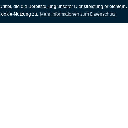
ter, die die Bereitstellung unserer Dienstleistung erleichtern.
FOLGEN SIE UNS
Cookie-Nutzung zu.
Mehr Informationen zum Datenschutz
Wo Sie uns finden
MUNTE - Wellnesshotel am Stadtwald
Parkallee 299
28213 Bremen
Deutschland
Tel. 042122020
Fax. 04212202609
AGB
Widerrufsbel
powered by:
www.g