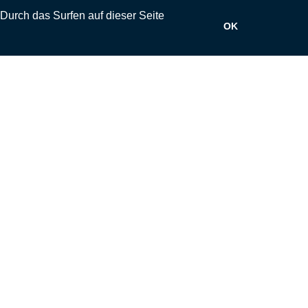
 Durch das Surfen auf dieser Seite
OK
ehrung
Impressum
Vertrag widerrufen
urado.de
- Mein Geschenkgutschein Shop