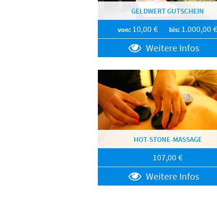
GELDWERT GUTSCHEIN
10,00 €
1.000,00 
von:
bis:
Weitere Infos
HOT-STONE-MASSAGE
107,00 €
Weitere Infos